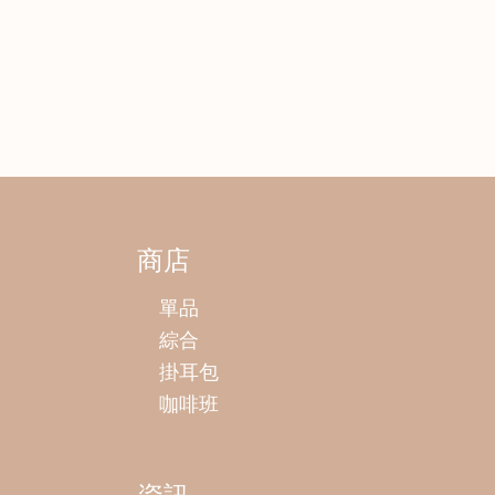
商店
單品
綜合
掛耳包
咖啡班